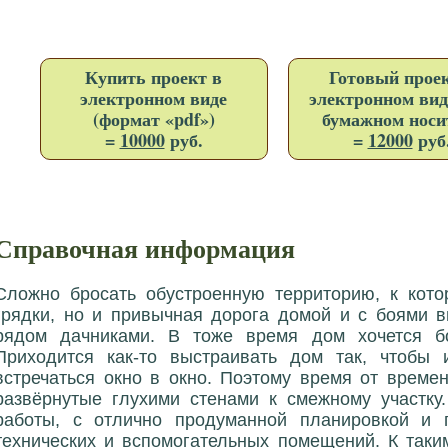
Купить проект в
Готовый проек
электронном виде
электронном вид
(формат «pdf»)
бумажном носи
=
10000
руб.
=
12000
руб
Справочная информация
Сложно бросать обустроенную территорию, к кото
грядки, но и привычная дорога домой и с боями
рядом дачниками. В тоже время дом хочется бо
Приходится как-то выстраивать дом так, чтобы
встречаться окно в окно. Поэтому время от време
развёрнутые глухими стенами к смежному участку
работы, с отлично продуманной планировкой и
технических и вспомогательных помещений. К таки