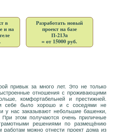
т в
Разработать новый
е и на
проект на базе
теле
П-213a
.
= от 15000 руб.
рой привык за много лет. Это не только
 выстроенные отношения с проживающими
льше, комфортабельней и престижней.
 и себе было хорошо и с соседями не
ни у нас заказывают небольшие башенки,
. При этом получаются очень приличные
 грамотными решениями по размещёнию
м работам можно отнести проект дома из