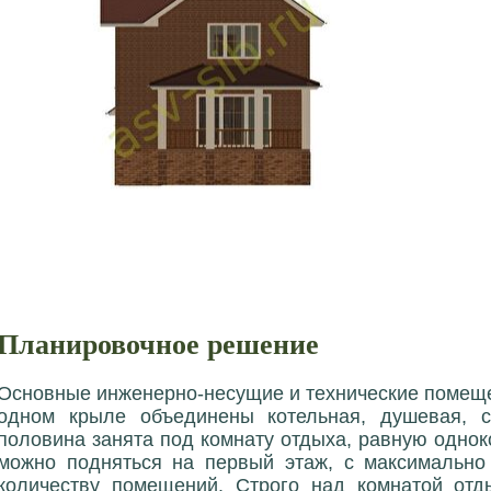
Планировочное решение
Основные инженерно-несущие и технические помеще
одном крыле объединены котельная, душевая, с
половина занята под комнату отдыха, равную однок
можно подняться на первый этаж, с максимальн
количеству помещений. Строго над комнатой отд