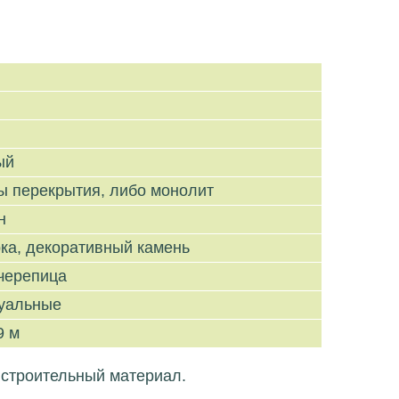
ый
ы перекрытия, либо монолит
н
ка, декоративный камень
черепица
уальные
9 м
 строительный материал.