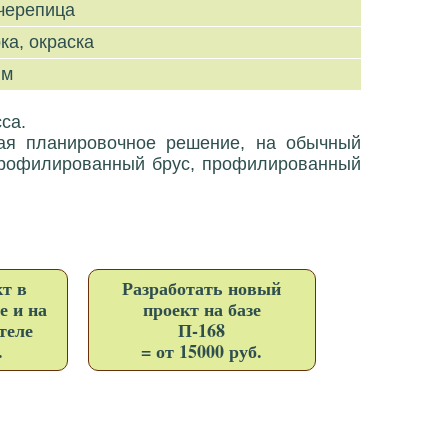
черепица
ка, окраска
 м
са.
дая планировочное решение, на обычный
профилированный брус, профилированный
т в
Разработать новый
е и на
проект на базе
теле
П-168
.
= от 15000 руб.