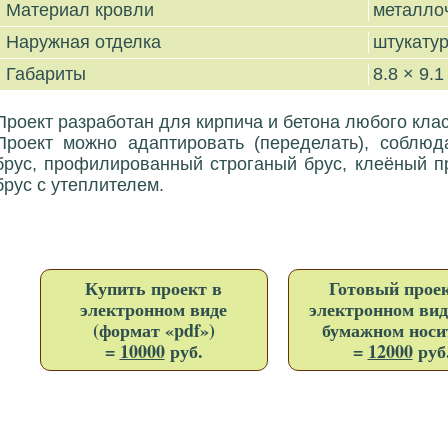
Материал кровли
металло
Наружная отделка
штукатур
Габариты
8.8 × 9.1
Проект разработан для кирпича и бетона любого клас
Проект можно адаптировать (переделать), соблю
брус, профилированный строганый брус, клеёный 
брус с утеплителем.
Купить проект в
Готовый проек
электронном виде
электронном вид
(формат «pdf»)
бумажном носи
=
10000
руб.
=
12000
руб