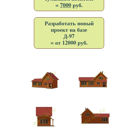
=
7000
руб.
Разработать новый
проект на базе
Д-97
= от 12000 руб.